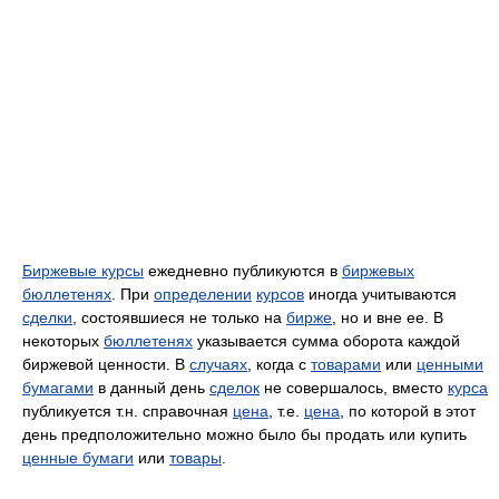
Биржевые курсы
ежедневно публикуются в
биржевых
бюллетенях
. При
определении
курсов
иногда учитываются
сделки
, состоявшиеся не только на
бирже
, но и вне ее. В
некоторых
бюллетенях
указывается сумма оборота каждой
биржевой ценности. В
случаях
, когда с
товарами
или
ценными
бумагами
в данный день
сделок
не совершалось, вместо
курса
публикуется т.н. справочная
цена
, т.е.
цена
, по которой в этот
день предположительно можно было бы продать или купить
ценные бумаги
или
товары
.