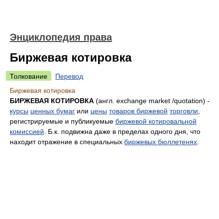
Энциклопедия права
Биржевая котировка
Толкование
Перевод
Биржевая котировка
БИРЖЕВАЯ КОТИРОВКА
(англ. exchange market /quotation) -
курсы
ценных бумаг
или
цены
товаров биржевой
торговли
,
регистрируемые и публикуемые
биржевой котировальной
комиссией
. Б.к. подвижна даже в пределах одного дня, что
находит отражение в специальных
биржевых бюллетенях
.